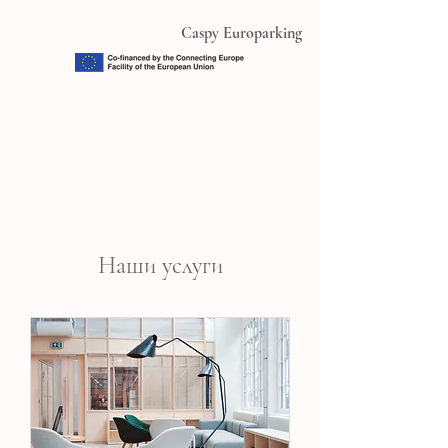
Caspy Europarking
Наши услуги