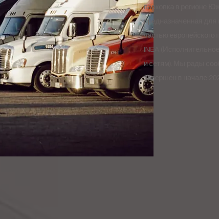
парковка в регионе Ю
предназначенная для 
частью европейского 
INEA (Исполнительное
и сетям). Мы рады соо
завершен в начале 202