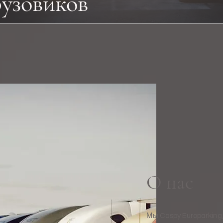
рузовиков
О нас
Мы Caspy Europarking