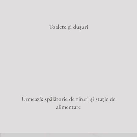
Toalete și dușuri
Urmează: spălătorie de tiruri și stație de
alimentare